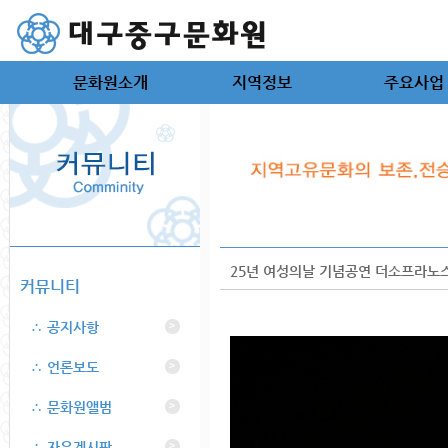
문화원소개
지역정보
주요사업
25년 여성의날 기념공연 더소프라노스
커뮤니티
∴ 공지사항
>
∴ 언론보도
>
∴ 문화원앨범
>
∴ 자유게시판
>