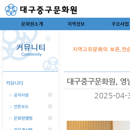
문화원소개
지역정보
주요사업
대구중구문화원, 영
커뮤니티
2025-04-
∴ 공지사항
>
∴ 언론보도
>
∴ 문화원앨범
>
∴ 자유게시판
>