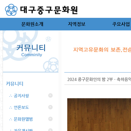
문화원소개
지역정보
주요사업
2024 중구문화인의 밤 2부 - 축하음
커뮤니티
∴ 공지사항
>
∴ 언론보도
>
∴ 문화원앨범
>
∴ 자유게시판
>